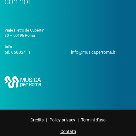
con noi
Viale Pietro de Cubertin
30 – 00196 Roma
Info.
tel. 06802411
info@musicaperroma.it
Credits
|
Policy privacy
|
Termini d'uso
Contatti