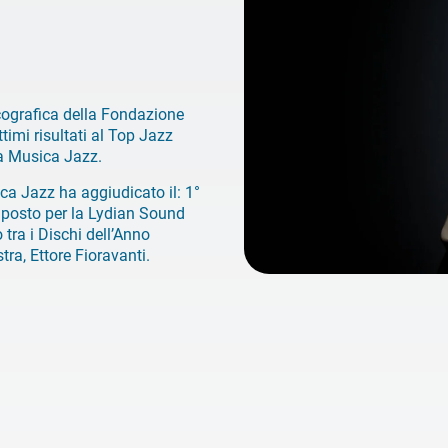
iscografica della Fondazione
mi risultati al Top Jazz
sta Musica Jazz.
ica Jazz ha aggiudicato il: 1°
 posto per la Lydian Sound
 tra i Dischi dell’Anno
ra, Ettore Fioravanti.