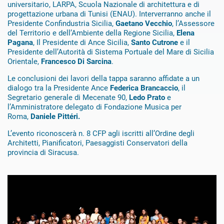
universitario, LARPA, Scuola Nazionale di architettura e di
progettazione urbana di Tunisi (ENAU). Interverranno anche il
Presidente Confindustria Sicilia,
Gaetano Vecchio
, l’Assessore
del Territorio e dell’Ambiente della Regione Sicilia,
Elena
Pagana
, Il Presidente di Ance Sicilia,
Santo Cutrone
e il
Presidente dell’Autorità di Sistema Portuale del Mare di Sicilia
Orientale,
Francesco Di Sarcina
.
Le conclusioni dei lavori della tappa saranno affidate a un
dialogo tra la Presidente Ance
Federica Brancaccio
, il
Segretario generale di Mecenate 90,
Ledo Prato
e
l’Amministratore delegato di Fondazione Musica per
Roma,
Daniele Pittéri.
L’evento riconoscerà n. 8 CFP agli iscritti all’Ordine degli
Architetti, Pianificatori, Paesaggisti Conservatori della
provincia di Siracusa.