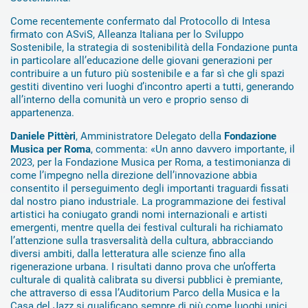
Come recentemente confermato dal Protocollo di Intesa
firmato con ASviS, Alleanza Italiana per lo Sviluppo
Sostenibile, la strategia di sostenibilità della Fondazione punta
in particolare all’educazione delle giovani generazioni per
contribuire a un futuro più sostenibile e a far sì che gli spazi
gestiti diventino veri luoghi d’incontro aperti a tutti, generando
all’interno della comunità un vero e proprio senso di
appartenenza.
Daniele Pittèri
, Amministratore Delegato della
Fondazione
Musica per Roma
, commenta: «Un anno davvero importante, il
2023, per la Fondazione Musica per Roma, a testimonianza di
come l’impegno nella direzione dell’innovazione abbia
consentito il perseguimento degli importanti traguardi fissati
dal nostro piano industriale. La programmazione dei festival
artistici ha coniugato grandi nomi internazionali e artisti
emergenti, mentre quella dei festival culturali ha richiamato
l’attenzione sulla trasversalità della cultura, abbracciando
diversi ambiti, dalla letteratura alle scienze fino alla
rigenerazione urbana. I risultati danno prova che un’offerta
culturale di qualità calibrata su diversi pubblici è premiante,
che attraverso di essa l’Auditorium Parco della Musica e la
Casa del Jazz si qualificano sempre di più come luoghi unici