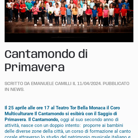
Cantamondo di
Primavera
SCRITTO DA
EMANUELE CAMILLI
IL
11/04/2024
. PUBBLICATO
IN
NEWS
.
Il 25 aprile alle ore 17 al Teatro Tor Bella Monaca il Coro
Multiculturare Il Cantamondo si esibirà con il Saggio di
Primavera
.
Il Cantamondo,
oggi al suo secondo anno di
attività, nasce con un doppio intento: proporre ai bambini
delle diverse zone della città, un corso di formazione al canto
corale attraverso lo studio del patrimonio musicale italiano e