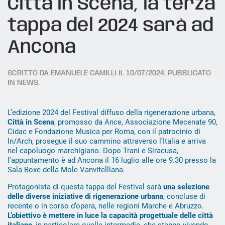
Città in Scena, la terza
tappa del 2024 sarà ad
Ancona
SCRITTO DA
EMANUELE CAMILLI
IL
10/07/2024
. PUBBLICATO
IN
NEWS
.
L’edizione 2024 del Festival diffuso della rigenerazione urbana,
Città in Scena
, promosso da Ance, Associazione Mecenate 90,
Cidac e Fondazione Musica per Roma, con il patrocinio di
In/Arch, prosegue il suo cammino attraverso l’Italia e arriva
nel capoluogo marchigiano. Dopo Trani e Siracusa,
l’appuntamento è ad Ancona il 16 luglio alle ore 9.30 presso la
Sala Boxe della Mole Vanvitelliana.
Protagonista di questa tappa del Festival sarà
una selezione
delle diverse iniziative di rigenerazione urbana
, concluse di
recente o in corso d’opera, nelle regioni Marche e Abruzzo.
L’obiettivo è mettere in luce la capacità progettuale delle città
italiane
, in particolare quelle intermedie, che stanno vivendo