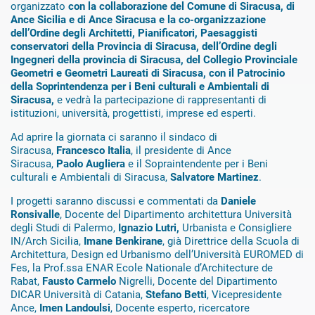
organizzato
con la collaborazione del Comune di Siracusa, di
Ance Sicilia e di Ance Siracusa e la co-organizzazione
dell’Ordine degli Architetti, Pianificatori, Paesaggisti
conservatori della Provincia di Siracusa, dell’Ordine degli
Ingegneri della provincia di Siracusa, del Collegio Provinciale
Geometri e Geometri Laureati di Siracusa, con il Patrocinio
della Soprintendenza per i Beni culturali e Ambientali di
Siracusa,
e vedrà la partecipazione di rappresentanti di
istituzioni, università, progettisti, imprese ed esperti.
Ad aprire la giornata ci saranno il sindaco di
Siracusa,
Francesco Italia
, il presidente di Ance
Siracusa,
Paolo Augliera
e il Sopraintendente per i Beni
culturali e Ambientali di Siracusa,
Salvatore Martinez
.
I progetti saranno discussi e commentati da
Daniele
Ronsivalle
, Docente del Dipartimento architettura Università
degli Studi di Palermo,
Ignazio Lutri,
Urbanista e Consigliere
IN/Arch Sicilia,
Imane Benkirane
, già Direttrice della Scuola di
Architettura, Design ed Urbanismo dell’Università EUROMED di
Fes, la Prof.ssa ENAR Ecole Nationale d’Architecture de
Rabat,
Fausto Carmelo
Nigrelli, Docente del Dipartimento
DICAR Università di Catania,
Stefano Betti
, Vicepresidente
Ance,
Imen Landoulsi
, Docente esperto, ricercatore