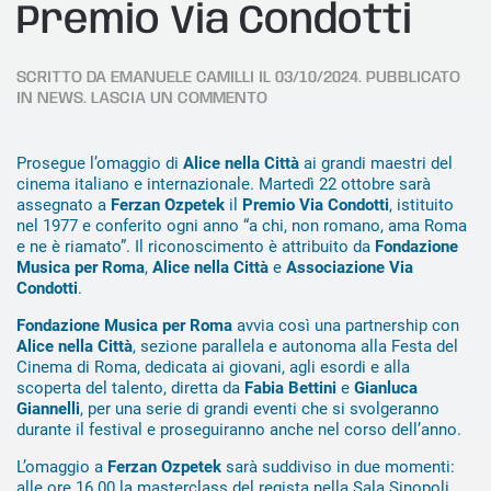
Premio Via Condotti
SCRITTO DA
EMANUELE CAMILLI
IL
03/10/2024
. PUBBLICATO
IN
NEWS
.
LASCIA UN COMMENTO
Prosegue l’omaggio di
Alice nella Città
ai grandi maestri
del
cinema italiano e internazionale. Martedì 22 ottobre sarà
assegnato a
Ferzan Ozpetek
il
Premio Via Condotti
, istituito
nel 1977 e conferito ogni anno “a chi, non romano, ama Roma
e ne è riamato”. Il riconoscimento è attribuito da
Fondazione
Musica per Roma
,
Alice nella Città
e
Associazione Via
Condotti
.
Fondazione Musica per Roma
avvia così una partnership con
Alice nella Città
, sezione parallela e autonoma alla Festa del
Cinema di Roma, dedicata ai giovani, agli esordi e alla
scoperta del talento, diretta da
Fabia Bettini
e
Gianluca
Giannelli
, per una serie di grandi eventi che si svolgeranno
durante il festival e proseguiranno anche nel corso dell’anno.
L’omaggio a
Ferzan Ozpetek
sarà suddiviso in
due momenti:
alle ore 16.00 la masterclass del regista nella Sala Sinopoli