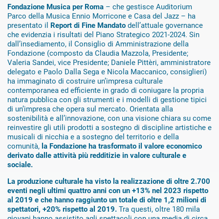
Fondazione Musica per Roma
– che gestisce Auditorium
Parco della Musica Ennio Morricone e Casa del Jazz – ha
presentato il
Report di Fine Mandato
dell’attuale governance
che evidenzia i risultati del Piano Strategico 2021-2024. Sin
dall’insediamento, il Consiglio di Amministrazione della
Fondazione (composto da Claudia Mazzola, Presidente;
Valeria Sandei, vice Presidente; Daniele Pittèri, amministratore
delegato e Paolo Dalla Sega e Nicola Maccanico, consiglieri)
ha immaginato di costruire un’impresa culturale
contemporanea ed efficiente in grado di coniugare la propria
natura pubblica con gli strumenti e i modelli di gestione tipici
di un’impresa che opera sul mercato. Orientata alla
sostenibilità e all’innovazione, con una visione chiara su come
reinvestire gli utili prodotti a sostegno di discipline artistiche e
musicali di nicchia e a sostegno del territorio e della
comunità,
la Fondazione ha trasformato il valore economico
derivato dalle attività più redditizie in valore culturale e
sociale.
La produzione culturale ha visto la realizzazione di oltre 2.700
eventi negli ultimi quattro anni con un +13% nel 2023 rispetto
al 2019 e che hanno raggiunto un totale di oltre 1,2 milioni di
spettatori, +20% rispetto al 2019.
Tra questi, oltre 180 mila
giovani hanno assistito agli spettacoli con una media di circa