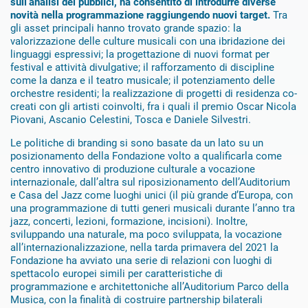
sull’analisi dei pubblici, ha consentito di introdurre diverse
novità nella programmazione raggiungendo nuovi target.
Tra
gli asset principali hanno trovato grande spazio: la
valorizzazione delle culture musicali con una ibridazione dei
linguaggi espressivi; la progettazione di nuovi format per
festival e attività divulgative; il rafforzamento di discipline
come la danza e il teatro musicale; il potenziamento delle
orchestre residenti; la realizzazione di progetti di residenza co-
creati con gli artisti coinvolti, fra i quali il premio Oscar Nicola
Piovani, Ascanio Celestini, Tosca e Daniele Silvestri.
Le politiche di branding si sono basate da un lato su un
posizionamento della Fondazione volto a qualificarla come
centro innovativo di produzione culturale a vocazione
internazionale, dall’altra sul riposizionamento dell’Auditorium
e Casa del Jazz come luoghi unici (il più grande d’Europa, con
una programmazione di tutti generi musicali durante l’anno tra
jazz, concerti, lezioni, formazione, incisioni). Inoltre,
sviluppando una naturale, ma poco sviluppata, la vocazione
all’internazionalizzazione, nella tarda primavera del 2021 la
Fondazione ha avviato una serie di relazioni con luoghi di
spettacolo europei simili per caratteristiche di
programmazione e architettoniche all’Auditorium Parco della
Musica, con la finalità di costruire partnership bilaterali