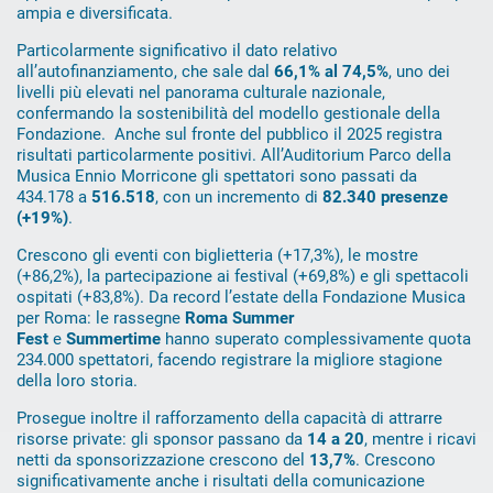
ampia e diversificata.
Particolarmente significativo il dato relativo
all’autofinanziamento, che sale dal
66,1% al 74,5%
, uno dei
livelli più elevati nel panorama culturale nazionale,
confermando la sostenibilità del modello gestionale della
Fondazione. Anche sul fronte del pubblico il 2025 registra
risultati particolarmente positivi. All’Auditorium Parco della
Musica Ennio Morricone gli spettatori sono passati da
434.178 a
516.518
, con un incremento di
82.340 presenze
(+19%)
.
Crescono gli eventi con biglietteria (+17,3%), le mostre
(+86,2%), la partecipazione ai festival (+69,8%) e gli spettacoli
ospitati (+83,8%). Da record l’estate della Fondazione Musica
per Roma: le rassegne
Roma Summer
Fest
e
Summertime
hanno superato complessivamente quota
234.000 spettatori, facendo registrare la migliore stagione
della loro storia.
Prosegue inoltre il rafforzamento della capacità di attrarre
risorse private: gli sponsor passano da
14 a 20
, mentre i ricavi
netti da sponsorizzazione crescono del
13,7%
. Crescono
significativamente anche i risultati della comunicazione