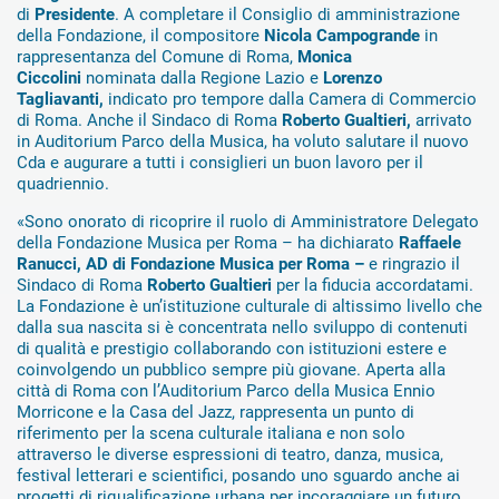
di
Presidente
. A completare il Consiglio di amministrazione
della Fondazione, il compositore
Nicola Campogrande
in
rappresentanza del Comune di Roma,
Monica
Ciccolini
nominata dalla Regione Lazio e
Lorenzo
Tagliavanti,
indicato pro tempore dalla Camera di Commercio
di Roma. Anche il Sindaco di Roma
Roberto Gualtieri,
arrivato
in Auditorium Parco della Musica, ha voluto salutare il nuovo
Cda e augurare a tutti i consiglieri un buon lavoro per il
quadriennio.
«Sono onorato di ricoprire il ruolo di Amministratore Delegato
della Fondazione Musica per Roma – ha dichiarato
Raffaele
Ranucci, AD di Fondazione Musica per Roma –
e ringrazio il
Sindaco di Roma
Roberto Gualtieri
per la fiducia accordatami.
La Fondazione è un’istituzione culturale di altissimo livello che
dalla sua nascita si è concentrata nello sviluppo di contenuti
di qualità e prestigio collaborando con istituzioni estere e
coinvolgendo un pubblico sempre più giovane. Aperta alla
città di Roma con l’Auditorium Parco della Musica Ennio
Morricone e la Casa del Jazz, rappresenta un punto di
riferimento per la scena culturale italiana e non solo
attraverso le diverse espressioni di teatro, danza, musica,
festival letterari e scientifici, posando uno sguardo anche ai
progetti di riqualificazione urbana per incoraggiare un futuro