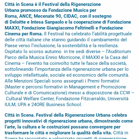
Città in Scena è il Festival della Rigenerazione
Urbana promosso da Fondazione Musica per
Roma, ANCE, Mecenate 90, CIDAC, con il sostegno
di Deloitte e Intesa Sanpaolo e la cooperazione di Fondazione
MAXXI, Fondazione Giangiacomo Feltrinelli e Fondazione
Cinema per Roma.
Il Festival ha celebrato l’abilità progettuale
delle città italiane che stanno guidando il cambiamento del
Paese verso l’inclusione, la sostenibilità e la resilienza.
Ospitato lo scorso autunno in tre sedi diverse – l’Auditorium
Parco della Musica Ennio Morricone, il MAXXI e la Casa del
Cinema – l’evento ha coinvolto tutte le fasce della società,
sottolineando l’importanza della rigenerazione urbana per lo
sviluppo intellettuale, sociale ed economico delle comunità.
Alle Menzioni Speciali sono assegnati i Premi formativi
(Master e percorsi formativi in Management e Promozione
Culturale e di Comunicazione) messi a disposizione da CCW –
Cultural Welfare Center, Fondazione Fitzcarraldo, Università
IULM, UPA e 24ORE Business School.
Città in Scena. Festival della Rigenerazione Urbana celebra
progetti innovativi di rigenerazione urbana, dimostrando come
l’arte, la cultura e le costruzioni possano convergere per
trasformare le città e migliorare la qualità della vita.
Città in
Scena ha raccontato e valorizzato progetti di rigenerazione