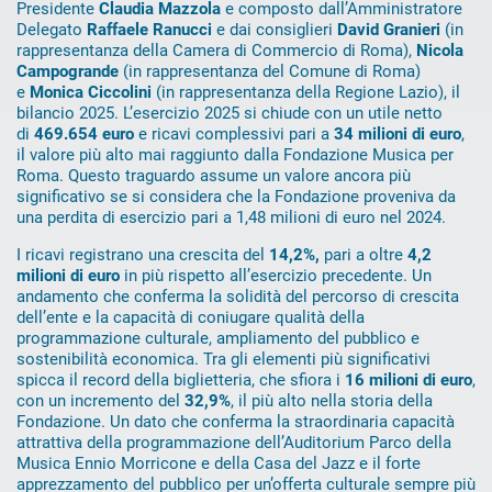
Presidente
Claudia Mazzola
e composto dall’Amministratore
Delegato
Raffaele Ranucci
e dai consiglieri
David Granieri
(in
rappresentanza della Camera di Commercio di Roma),
Nicola
Campogrande
(in rappresentanza del Comune di Roma)
e
Monica Ciccolini
(in rappresentanza della Regione Lazio), il
bilancio 2025. L’esercizio 2025 si chiude con un utile netto
di
469.654 euro
e ricavi complessivi pari a
34 milioni di euro
,
il valore più alto mai raggiunto dalla Fondazione Musica per
Roma. Questo traguardo assume un valore ancora più
significativo se si considera che la Fondazione proveniva da
una perdita di esercizio pari a 1,48 milioni di euro nel 2024.
I ricavi registrano una crescita del
14,2%,
pari a oltre
4,2
milioni di euro
in più rispetto all’esercizio precedente. Un
andamento che conferma la solidità del percorso di crescita
dell’ente e la capacità di coniugare qualità della
programmazione culturale, ampliamento del pubblico e
sostenibilità economica. Tra gli elementi più significativi
spicca il record della biglietteria, che sfiora i
16 milioni di euro
,
con un incremento del
32,9%
, il più alto nella storia della
Fondazione. Un dato che conferma la straordinaria capacità
attrattiva della programmazione dell’Auditorium Parco della
Musica Ennio Morricone e della Casa del Jazz e il forte
apprezzamento del pubblico per un’offerta culturale sempre più