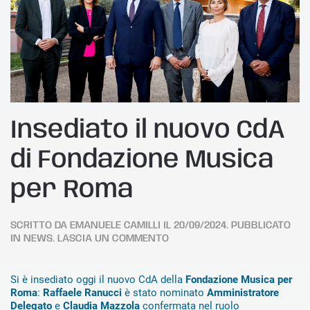
Insediato il nuovo CdA
di Fondazione Musica
per Roma
SCRITTO DA
EMANUELE CAMILLI
IL
20/09/2024
. PUBBLICATO
IN
NEWS
.
LASCIA UN COMMENTO
Si è insediato oggi il nuovo CdA della
Fondazione Musica per
Roma
:
Raffaele Ranucci
è stato nominato
Amministratore
Delegato
e
Claudia Mazzola
confermata nel ruolo