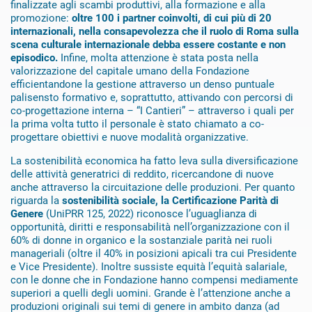
finalizzate agli scambi produttivi, alla formazione e alla
promozione:
oltre 100 i partner coinvolti, di cui più di 20
internazionali, nella consapevolezza che il ruolo di Roma sulla
scena culturale internazionale debba essere costante e non
episodico.
Infine, molta attenzione è stata posta nella
valorizzazione del capitale umano della Fondazione
efficientandone la gestione attraverso un denso puntuale
palisensto formativo e, soprattutto, attivando con percorsi di
co-progettazione interna – “I Cantieri” – attraverso i quali per
la prima volta tutto il personale è stato chiamato a co-
progettare obiettivi e nuove modalità organizzative.
La sostenibilità economica ha fatto leva sulla diversificazione
delle attività generatrici di reddito, ricercandone di nuove
anche attraverso la circuitazione delle produzioni. Per quanto
riguarda la
sostenibilità sociale, la Certificazione Parità di
Genere
(UniPRR 125, 2022) riconosce l’uguaglianza di
opportunità, diritti e responsabilità nell’organizzazione con il
60% di donne in organico e la sostanziale parità nei ruoli
manageriali (oltre il 40% in posizioni apicali tra cui Presidente
e Vice Presidente). Inoltre sussiste equità l’equità salariale,
con le donne che in Fondazione hanno compensi mediamente
superiori a quelli degli uomini. Grande è l’attenzione anche a
produzioni originali sui temi di genere in ambito danza (ad