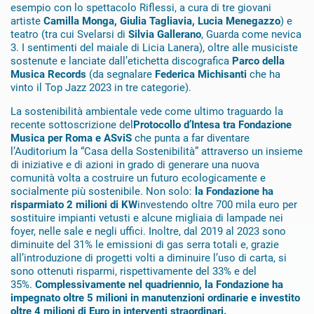
esempio con lo spettacolo Riflessi, a cura di tre giovani
artiste
Camilla Monga, Giulia Tagliavia, Lucia Menegazzo
) e
teatro (tra cui Svelarsi di
Silvia Gallerano
, Guarda come nevica
3. I sentimenti del maiale di Licia Lanera), oltre alle musiciste
sostenute e lanciate dall’etichetta discografica
Parco della
Musica Records
(da segnalare
Federica Michisanti
che ha
vinto il Top Jazz 2023 in tre categorie).
La sostenibilità ambientale vede come ultimo traguardo la
recente sottoscrizione del
Protocollo d’Intesa tra Fondazione
Musica per Roma e ASviS
che punta a far diventare
l’Auditorium la “Casa della Sostenibilità” attraverso un insieme
di iniziative e di azioni in grado di generare una nuova
comunità volta a costruire un futuro ecologicamente e
socialmente più sostenibile. Non solo:
la Fondazione ha
risparmiato 2 milioni di KW
investendo oltre 700 mila euro per
sostituire impianti vetusti e alcune migliaia di lampade nei
foyer, nelle sale e negli uffici. Inoltre, dal 2019 al 2023 sono
diminuite del 31% le emissioni di gas serra totali e, grazie
all’introduzione di progetti volti a diminuire l’uso di carta, si
sono ottenuti risparmi, rispettivamente del 33% e del
35%.
Complessivamente nel quadriennio, la Fondazione ha
impegnato oltre 5 milioni in manutenzioni ordinarie e investito
oltre 4 milioni di Euro in interventi straordinari.