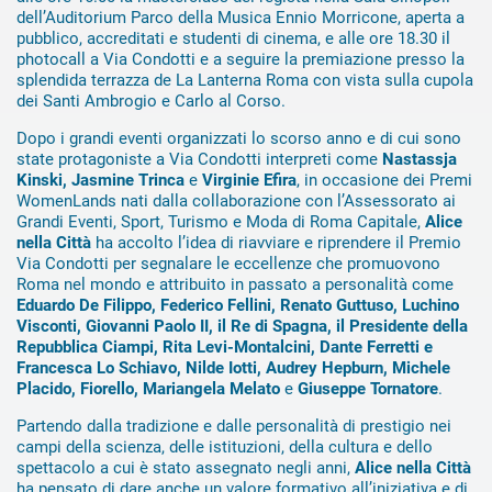
dell’Auditorium Parco della Musica Ennio Morricone, aperta a
pubblico, accreditati e studenti di cinema, e alle ore 18.30 il
photocall a Via Condotti e a seguire la premiazione presso la
splendida terrazza de La Lanterna Roma con vista sulla cupola
dei Santi Ambrogio e Carlo al Corso.
Dopo i grandi eventi organizzati lo scorso anno e di cui sono
state protagoniste a Via Condotti interpreti come
Nastassja
Kinski, Jasmine Trinca
e
Virginie Efira
, in occasione dei Premi
WomenLands nati dalla collaborazione con l’Assessorato ai
Grandi Eventi, Sport, Turismo e Moda di Roma Capitale,
Alice
nella Città
ha accolto l’idea di riavviare e riprendere il Premio
Via Condotti per segnalare le eccellenze che promuovono
Roma nel mondo e attribuito in passato a personalità come
Eduardo De Filippo, Federico Fellini, Renato Guttuso, Luchino
Visconti, Giovanni Paolo II, il Re di Spagna, il Presidente della
Repubblica Ciampi, Rita Levi-Montalcini, Dante Ferretti e
Francesca Lo Schiavo, Nilde Iotti, Audrey Hepburn, Michele
Placido, Fiorello, Mariangela Melato
e
Giuseppe Tornatore
.
Partendo dalla tradizione e dalle personalità di prestigio nei
campi della scienza, delle istituzioni, della cultura e dello
spettacolo a cui è stato assegnato negli anni,
Alice nella Città
ha pensato di dare anche un valore formativo all’iniziativa e di