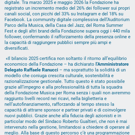
digitale. Tra marzo 2025 e maggio 2026 la Fondazione ha
registrato un incremento medio del 26% dei follower sui propri
canali social, con picchi del 33% su Instagram e del 18% su
Facebook. La community digitale complessiva dell’Auditorium
Parco della Musica, della Casa del Jazz, del Roma Summer
Fest e degli altri brand della Fondazione supera oggi i 440 mila
follower, confermando il rafforzamento della presenza online e
la capacità di raggiungere pubblici sempre più ampi e
diversificati.
«Il bilancio 2025 certifica non soltanto il ritorno all’equilibrio
economico della Fondazione – ha dichiarato
l’Amministratore
Delegato Raffaele Ranucci
– ma soprattutto la solidità di un
modello che coniuga crescita culturale, sostenibilità e
razionalizzazione gestionale. Tutto questo è stato possibile
grazie all’impegno e alla professionalità di tutta la squadra
della Fondazione Musica per Roma senza i quali non avremmo
raggiunto livelli record nei ricavi, nella biglietteria e
nell’autofinanziamento, rafforzando al tempo stesso la
capacità di attrarre sponsor e partner privati e di coinvolgere
nuovi pubblici. Grazie anche alla fiducia degli azionisti e in
particolar modo del Sindaco Roberto Gualtieri, che non è mai
intervenuto nella gestione, limitandosi a chiedere di operare al
meglio. Alla base di questo percorso c’è una programmazione